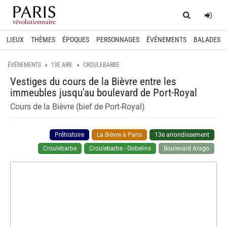
Home
Log
LIEUX
THÈMES
ÉPOQUES
PERSONNAGES
ÉVÉNEMENTS
BALADES
ÉVÉNEMENTS
13E ARR.
CROULEBARBE
Vestiges du cours de la Bièvre entre les
immeubles jusqu'au boulevard de Port-Royal
Cours de la Bièvre (bief de Port-Royal)
Préhistoire
La Bièvre à Paris
13e arrondissement
Croulebarbe
Croulebarbe - Gobelins
Boulevard Arago