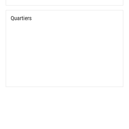
Quartiers
spinner.loading
spinner.loading