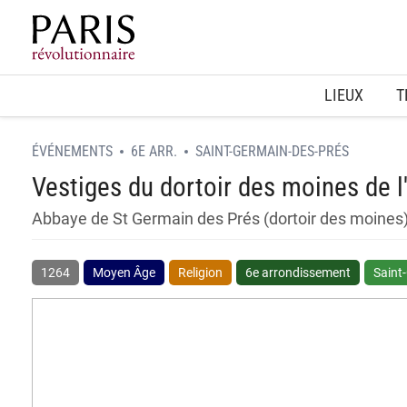
Home
LIEUX
T
ÉVÉNEMENTS
6E ARR.
SAINT-GERMAIN-DES-PRÉS
Vestiges du dortoir des moines de 
Abbaye de St Germain des Prés (dortoir des moines
1264
Moyen Âge
Religion
6e arrondissement
Saint