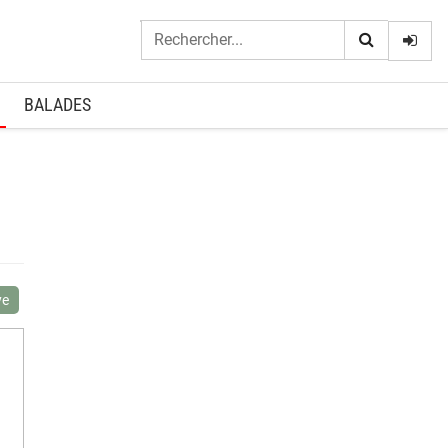
Logi
BALADES
ye