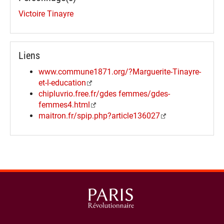
Victoire Tinayre
Liens
www.commune1871.org/?Marguerite-Tinayre-
et-l-education
chipluvrio.free.fr/gdes femmes/gdes-
femmes4.html
maitron.fr/spip.php?article136027