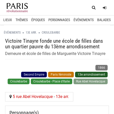
Home
Log
LIEUX
THÈMES
ÉPOQUES
PERSONNAGES
ÉVÉNEMENTS
BALADES
ÉVÉNEMENTS
13E ARR.
CROULEBARBE
Victoire Tinayre fonde une école de filles dans
un quartier pauvre du 13ème arrondissement
Demeure et école de filles de Marguerite Victoire Tinayre
1866
Second Empire
Paris féministe
13e arrondissement
Croulebarbe
Croulebarbe - Place d'Italie
Rue Abel Hovelacque
5 rue Abel Hovelacque
-
13e arr.
Personnage(s)