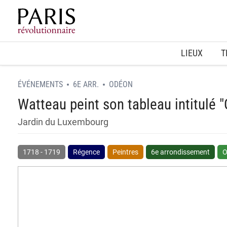
Home
LIEUX
T
ÉVÉNEMENTS
6E ARR.
ODÉON
Watteau peint son tableau intitulé "G
Jardin du Luxembourg
1718
-
1719
Régence
Peintres
6e arrondissement
O