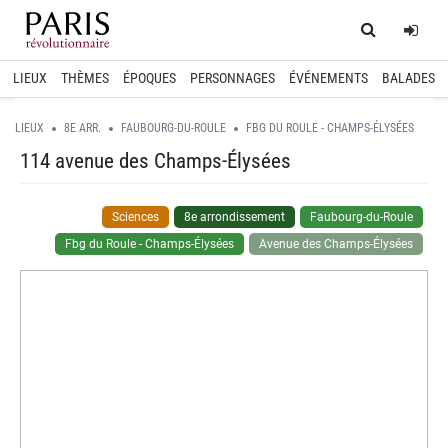
Home
Log
LIEUX
THÈMES
ÉPOQUES
PERSONNAGES
ÉVÉNEMENTS
BALADES
LIEUX
8E ARR.
FAUBOURG-DU-ROULE
FBG DU ROULE - CHAMPS-ÉLYSÉES
114 avenue des Champs-Élysées
Sciences
8e arrondissement
Faubourg-du-Roule
Fbg du Roule - Champs-Élysées
Avenue des Champs-Élysées