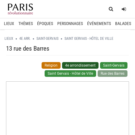
Home
Log
LIEUX
THÈMES
ÉPOQUES
PERSONNAGES
ÉVÉNEMENTS
BALADES
LIEUX
4E ARR.
SAINT-GERVAIS
SAINT GERVAIS - HÔTEL DE VILLE
13 rue des Barres
Religion
4e arrondissement
Saint-Gervais
Saint Gervais - Hôtel de Ville
Rue des Barres