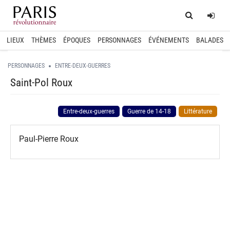
Home
Log
LIEUX
THÈMES
ÉPOQUES
PERSONNAGES
ÉVÉNEMENTS
BALADES
PERSONNAGES
ENTRE-DEUX-GUERRES
Saint-Pol Roux
Entre-deux-guerres
Guerre de 14-18
Littérature
Paul-Pierre Roux
spinner.loading