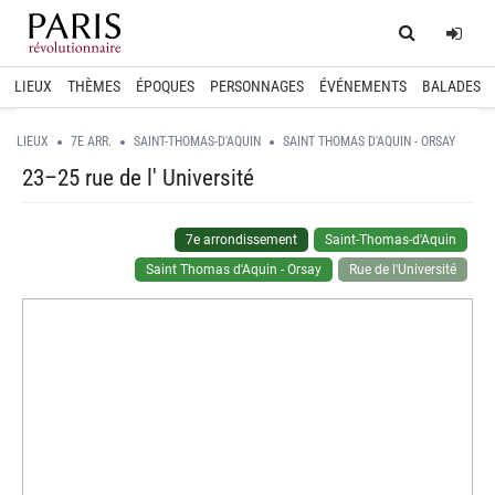
Home
Log
LIEUX
THÈMES
ÉPOQUES
PERSONNAGES
ÉVÉNEMENTS
BALADES
LIEUX
7E ARR.
SAINT-THOMAS-D'AQUIN
SAINT THOMAS D'AQUIN - ORSAY
23–25 rue de l' Université
7e arrondissement
Saint-Thomas-d'Aquin
Saint Thomas d'Aquin - Orsay
Rue de l'Université