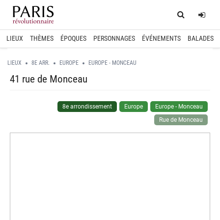
Home
Log
LIEUX
THÈMES
ÉPOQUES
PERSONNAGES
ÉVÉNEMENTS
BALADES
LIEUX
8E ARR.
EUROPE
EUROPE - MONCEAU
41 rue de Monceau
8e arrondissement
Europe
Europe - Monceau
Rue de Monceau