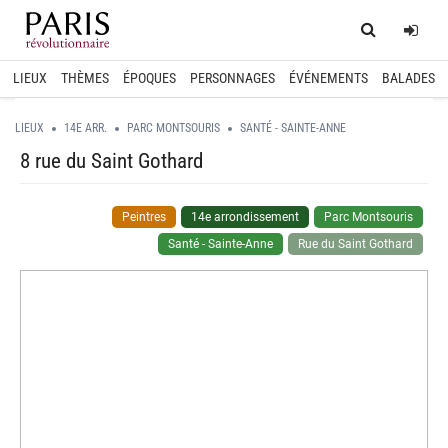
Home
Log
LIEUX
THÈMES
ÉPOQUES
PERSONNAGES
ÉVÉNEMENTS
BALADES
LIEUX
14E ARR.
PARC MONTSOURIS
SANTÉ - SAINTE-ANNE
8 rue du Saint Gothard
Peintres
14e arrondissement
Parc Montsouris
Santé - Sainte-Anne
Rue du Saint Gothard