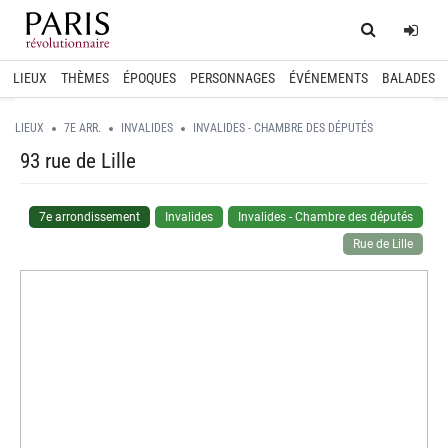
Home
Log
LIEUX
THÈMES
ÉPOQUES
PERSONNAGES
ÉVÉNEMENTS
BALADES
LIEUX
7E ARR.
INVALIDES
INVALIDES - CHAMBRE DES DÉPUTÉS
93 rue de Lille
7e arrondissement
Invalides
Invalides - Chambre des députés
Rue de Lille