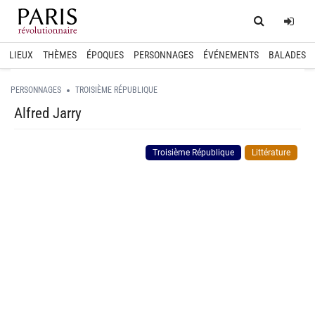
Home
Log
LIEUX
THÈMES
ÉPOQUES
PERSONNAGES
ÉVÉNEMENTS
BALADES
PERSONNAGES
TROISIÈME RÉPUBLIQUE
Alfred Jarry
Troisième République
Littérature
spinner.loading