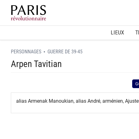
Home
LIEUX
T
PERSONNAGES
GUERRE DE 39-45
Arpen Tavitian
G
alias Armenak Manoukian, alias André, arménien, Ajuste
spinner.loading