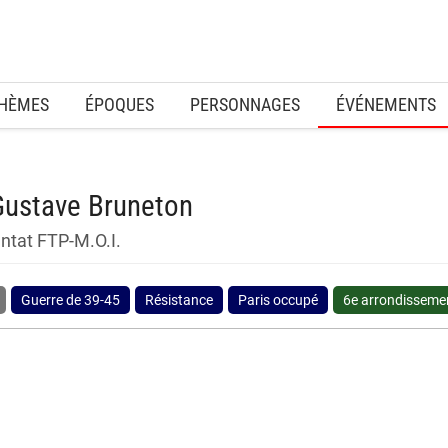
HÈMES
ÉPOQUES
PERSONNAGES
ÉVÉNEMENTS
Gustave Bruneton
ntat FTP-M.O.I.
Guerre de 39-45
Résistance
Paris occupé
6e arrondisseme