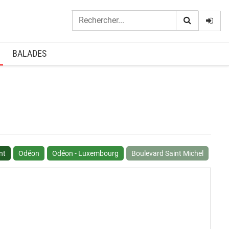
Logi
BALADES
nt
Odéon
Odéon - Luxembourg
Boulevard Saint Michel