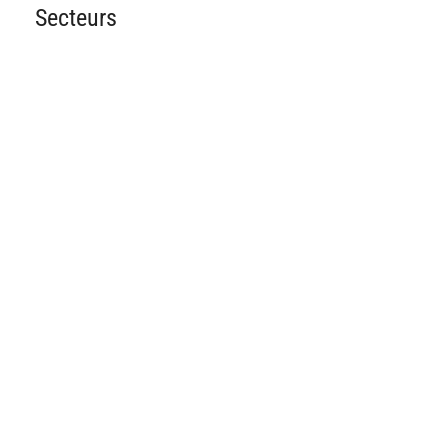
Secteurs
spinner.loading
spinner.loading