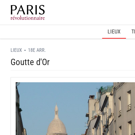
Home
LIEUX
T
LIEUX
18E ARR.
Goutte d'Or