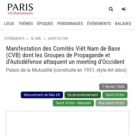
Home
Log
LIEUX
THÈMES
ÉPOQUES
PERSONNAGES
ÉVÉNEMENTS
BALADES
ÉVÉNEMENTS
5E ARR.
SAINT-VICTOR
Manifestation des Comités Viêt Nam de Base
(CVB) dont les Groupes de Propagande et
d'Autodéfense attaquent un meeting d'Occident
Palais de la Mutualité (construite en 1931, style Art déco)
7 février 1968
Mouvement de Mai 68
5e arrondissement
Saint-Victor
Saint Victor - Maubert
Rue Saint Victor