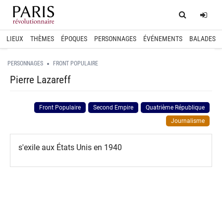
Home
Log
LIEUX
THÈMES
ÉPOQUES
PERSONNAGES
ÉVÉNEMENTS
BALADES
PERSONNAGES
FRONT POPULAIRE
Pierre Lazareff
Front Populaire
Second Empire
Quatrième République
Journalisme
s'exile aux États Unis en 1940
spinner.loading