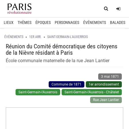
Home
Log
LIEUX
THÈMES
ÉPOQUES
PERSONNAGES
ÉVÉNEMENTS
BALADES
ÉVÉNEMENTS
1ER ARR.
SAINT-GERMAIN-L'AUXERROIS
Réunion du Comité démocratique des citoyens
de la Nièvre résidant à Paris
École communale maternelle de la rue Jean Lantier
3 mai 1871
Commune de 1871
1er arrondissement
Saint-Germain-l'Auxerrois
Saint-Germain-l'Auxerrois - Châtelet
Rue Jean Lantier