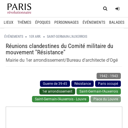
Home
Log
LIEUX
THÈMES
ÉPOQUES
PERSONNAGES
ÉVÉNEMENTS
BALADES
ÉVÉNEMENTS
1ER ARR.
SAINT-GERMAIN-L'AUXERROIS
Réunions clandestines du Comité militaire du
mouvement "Résistance"
Mairie du 1er arrondissement/Bureau d'architecte d'Ogé
1942
-
1943
Guerre de 39-45
Résistance
Paris occupé
1er arrondissement
Saint-Germain-l'Auxerrois
Saint-Germain-l'Auxerrois - Louvre
Place du Louvre