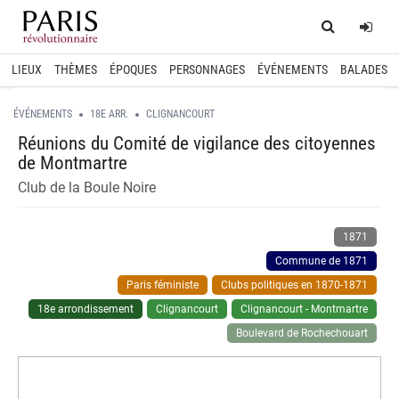
Home
Log
LIEUX
THÈMES
ÉPOQUES
PERSONNAGES
ÉVÉNEMENTS
BALADES
ÉVÉNEMENTS
18E ARR.
CLIGNANCOURT
Réunions du Comité de vigilance des citoyennes
de Montmartre
Club de la Boule Noire
1871
Commune de 1871
Paris féministe
Clubs politiques en 1870-1871
18e arrondissement
Clignancourt
Clignancourt - Montmartre
Boulevard de Rochechouart