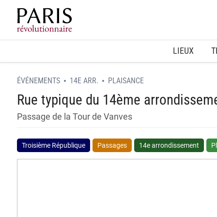
Home
LIEUX
T
ÉVÉNEMENTS
14E ARR.
PLAISANCE
Rue typique du 14ème arrondissem
Passage de la Tour de Vanves
Troisième République
Passages
14e arrondissement
P