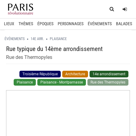
Home
Log
LIEUX
THÈMES
ÉPOQUES
PERSONNAGES
ÉVÉNEMENTS
BALADES
ÉVÉNEMENTS
14E ARR.
PLAISANCE
Rue typique du 14ème arrondissement
Rue des Thermopyles
Troisième République
Architecture
14e arrondissement
Plaisance
Plaisance - Montparnasse
Rue des Thermopyles