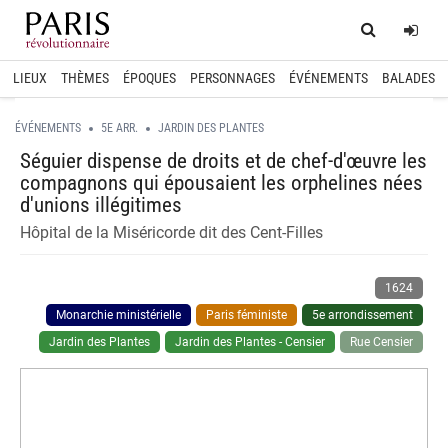
Home
Log
LIEUX
THÈMES
ÉPOQUES
PERSONNAGES
ÉVÉNEMENTS
BALADES
ÉVÉNEMENTS
5E ARR.
JARDIN DES PLANTES
Séguier dispense de droits et de chef-d'œuvre les
compagnons qui épousaient les orphelines nées
d'unions illégitimes
Hôpital de la Miséricorde dit des Cent-Filles
1624
Monarchie ministérielle
Paris féministe
5e arrondissement
Jardin des Plantes
Jardin des Plantes - Censier
Rue Censier