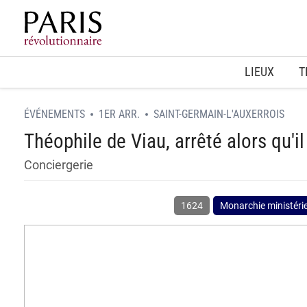
Home
LIEUX
T
ÉVÉNEMENTS
1ER ARR.
SAINT-GERMAIN-L'AUXERROIS
Théophile de Viau, arrêté alors qu'il 
Conciergerie
1624
Monarchie ministérie