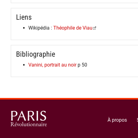
Liens
Wikipédia :
Théophile de Viau
Bibliographie
Vanini, portrait au noir
p 50
À propos