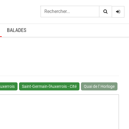
Logi
BALADES
Auxerrois
Saint-Germain-l'Auxerrois - Cité
Quai de l' Horloge