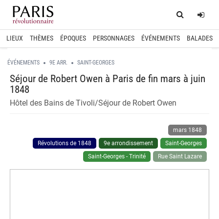
Home
Log
LIEUX
THÈMES
ÉPOQUES
PERSONNAGES
ÉVÉNEMENTS
BALADES
ÉVÉNEMENTS
9E ARR.
SAINT-GEORGES
Séjour de Robert Owen à Paris de fin mars à juin
1848
Hôtel des Bains de Tivoli/Séjour de Robert Owen
mars 1848
Révolutions de 1848
9e arrondissement
Saint-Georges
Saint-Georges - Trinité
Rue Saint Lazare