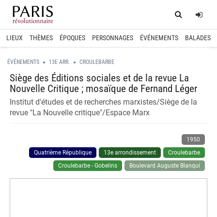
Home
Log
LIEUX
THÈMES
ÉPOQUES
PERSONNAGES
ÉVÉNEMENTS
BALADES
ÉVÉNEMENTS
13E ARR.
CROULEBARBE
Siège des Éditions sociales et de la revue La
Nouvelle Critique ; mosaïque de Fernand Léger
Institut d'études et de recherches marxistes/Siège de la
revue "La Nouvelle critique"/Espace Marx
1950
Quatrième République
13e arrondissement
Croulebarbe
Croulebarbe - Gobelins
Boulevard Auguste Blanqui