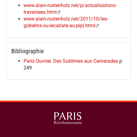
www.alain-rustenholz.net/p/actualisations-
traversees.html
www.alain-rustenholz.net/2011/10/les-
gobelins-ou-lecarlate-au-pipi.html
Bibliographie
Paris Ouvrier. Des Sublimes aux Camarades
p
249