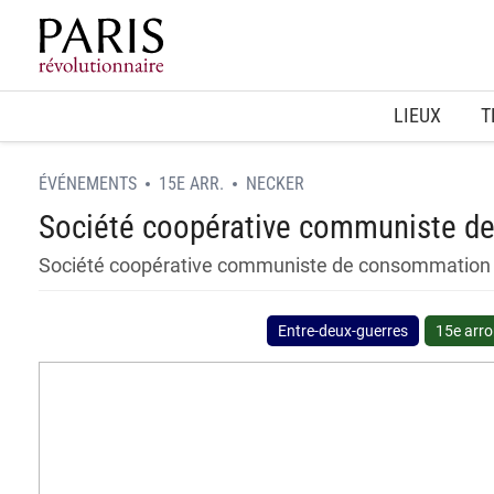
Home
LIEUX
T
ÉVÉNEMENTS
15E ARR.
NECKER
Société coopérative communiste d
Société coopérative communiste de consommation 
Entre-deux-guerres
15e arr