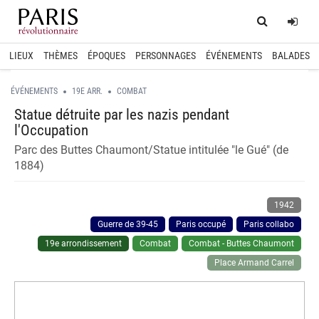
Home
Log
LIEUX
THÈMES
ÉPOQUES
PERSONNAGES
ÉVÉNEMENTS
BALADES
ÉVÉNEMENTS
19E ARR.
COMBAT
Statue détruite par les nazis pendant
l'Occupation
Parc des Buttes Chaumont/Statue intitulée "le Gué" (de
1884)
1942
Guerre de 39-45
Paris occupé
Paris collabo
19e arrondissement
Combat
Combat - Buttes Chaumont
Place Armand Carrel