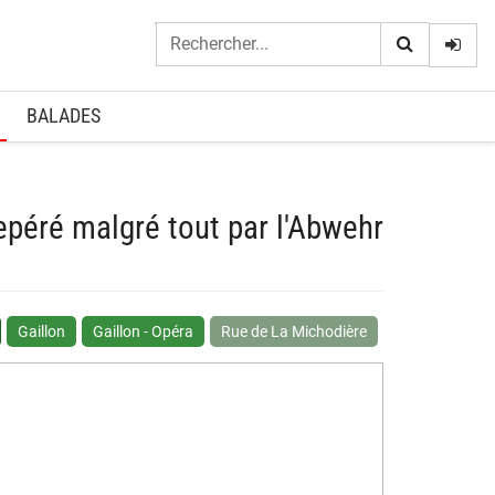
Logi
BALADES
repéré malgré tout par l'Abwehr
Gaillon
Gaillon - Opéra
Rue de La Michodière