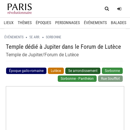
Home
Log
LIEUX
THÈMES
ÉPOQUES
PERSONNAGES
ÉVÉNEMENTS
BALADES
ÉVÉNEMENTS
5E ARR.
SORBONNE
Temple dédié à Jupiter dans le Forum de Lutèce
Temple de Jupiter/Forum de Lutèce
Époque gallo-romaine
Lutèce
5e arrondissement
Sorbonne
Sorbonne - Panthéon
Rue Soufflot