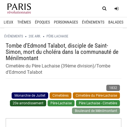
Home
Log
LIEUX
THÈMES
ÉPOQUES
PERSONNAGES
ÉVÉNEMENTS
BALADES
ÉVÉNEMENTS
20E ARR.
PÈRE-LACHAISE
Tombe d'Edmond Talabot, disciple de Saint-
Simon, mort du choléra dans la communauté de
Ménilmontant
Cimetière du Père Lachaise (39ème division)/Tombe
d'Edmond Talabot
1832
Monarchie de Juillet
Cimetières
Cimetière du Père-Lachaise
20e arrondissement
Père-Lachaise
Père Lachaise - Cimetière
Boulevard de Ménilmontant