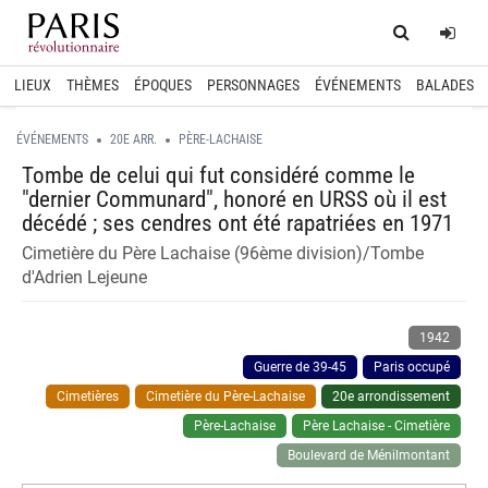
Home
Log
LIEUX
THÈMES
ÉPOQUES
PERSONNAGES
ÉVÉNEMENTS
BALADES
ÉVÉNEMENTS
20E ARR.
PÈRE-LACHAISE
Tombe de celui qui fut considéré comme le
"dernier Communard", honoré en URSS où il est
décédé ; ses cendres ont été rapatriées en 1971
Cimetière du Père Lachaise (96ème division)/Tombe
d'Adrien Lejeune
1942
Guerre de 39-45
Paris occupé
Cimetières
Cimetière du Père-Lachaise
20e arrondissement
Père-Lachaise
Père Lachaise - Cimetière
Boulevard de Ménilmontant