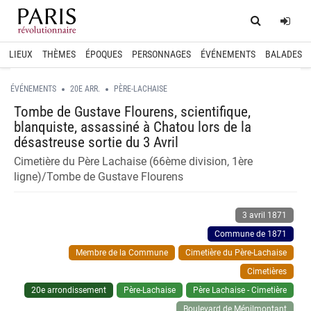
Home
Log
LIEUX
THÈMES
ÉPOQUES
PERSONNAGES
ÉVÉNEMENTS
BALADES
ÉVÉNEMENTS
20E ARR.
PÈRE-LACHAISE
Tombe de Gustave Flourens, scientifique,
blanquiste, assassiné à Chatou lors de la
désastreuse sortie du 3 Avril
Cimetière du Père Lachaise (66ème division, 1ère
ligne)/Tombe de Gustave Flourens
3 avril 1871
Commune de 1871
Membre de la Commune
Cimetière du Père-Lachaise
Cimetières
20e arrondissement
Père-Lachaise
Père Lachaise - Cimetière
Boulevard de Ménilmontant