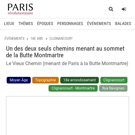
Home
Log
LIEUX
THÈMES
ÉPOQUES
PERSONNAGES
ÉVÉNEMENTS
BALADES
ÉVÉNEMENTS
18E ARR.
CLIGNANCOURT
Un des deux seuls chemins menant au sommet
de la Butte Montmartre
Le Vieux Chemin (menant de Paris à la Butte Montmartre)
Moyen Âge
Topographie
18e arrondissement
Clignancourt
Clignancourt - Montmartre
Rue Ravignan