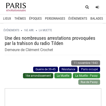
Home
Log
LIEUX
THÈMES
ÉPOQUES
PERSONNAGES
ÉVÉNEMENTS
BALADES
ÉVÉNEMENTS
16E ARR.
LA MUETTE
Une des nombreuses arrestations provoquées
par la trahison du radio Tilden
Demeure de Clément Crochet
11 novembre 1943
Guerre de 39-45
Résistance
Paris occupé
16e arrondissement
La Muette
La Muette - Passy
Rue de Passy