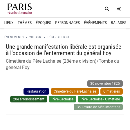
Home
Log
LIEUX
THÈMES
ÉPOQUES
PERSONNAGES
ÉVÉNEMENTS
BALADES
ÉVÉNEMENTS
20E ARR.
PÈRE-LACHAISE
Une grande manifestation libérale est organisée
à l'occasion de l'enterrement du général Foy
Cimetière du Père Lachaise (28ème division)/Tombe du
général Foy
30 novembre 1825
Restauration
Cimetière du Père-Lachaise
Cimetières
20e arrondissement
Père-Lachaise
Père Lachaise - Cimetière
Boulevard de Ménilmontant