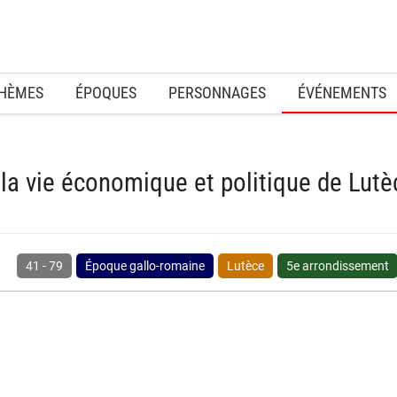
HÈMES
ÉPOQUES
PERSONNAGES
ÉVÉNEMENTS
la vie économique et politique de Lutè
41
-
79
Époque gallo-romaine
Lutèce
5e arrondissement