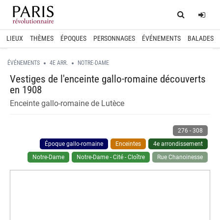
Home
Log
LIEUX
THÈMES
ÉPOQUES
PERSONNAGES
ÉVÉNEMENTS
BALADES
ÉVÉNEMENTS
4E ARR.
NOTRE-DAME
Vestiges de l'enceinte gallo-romaine découverts
en 1908
Enceinte gallo-romaine de Lutèce
276
-
308
Époque gallo-romaine
Enceintes
4e arrondissement
Notre-Dame
Notre-Dame - Cité - Cloître
Rue Chanoinesse