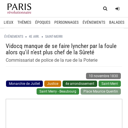
Home
Log
LIEUX
THÈMES
ÉPOQUES
PERSONNAGES
ÉVÉNEMENTS
BALADES
ÉVÉNEMENTS
4E ARR.
SAINT-MERRI
Vidocq manque de se faire lyncher par la foule
alors qu'il n'est plus chef de la Sûreté
Commissariat de police de la rue de la Poterie
10 novembre 1830
Monarchie de Juillet
Justice
4e arrondissement
Saint-Merri
Saint Merry - Beaubourg
Place Maurice Quentin