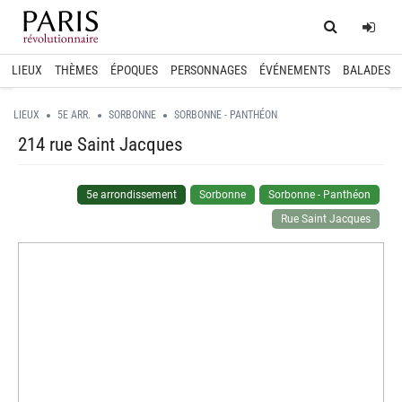
Home
Log
LIEUX
THÈMES
ÉPOQUES
PERSONNAGES
ÉVÉNEMENTS
BALADES
LIEUX
5E ARR.
SORBONNE
SORBONNE - PANTHÉON
214 rue Saint Jacques
5e arrondissement
Sorbonne
Sorbonne - Panthéon
Rue Saint Jacques