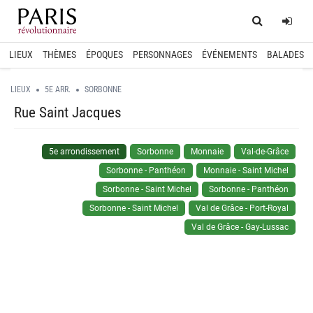
Home
Log
LIEUX
THÈMES
ÉPOQUES
PERSONNAGES
ÉVÉNEMENTS
BALADES
LIEUX
5E ARR.
SORBONNE
Rue Saint Jacques
5e arrondissement
Sorbonne
Monnaie
Val-de-Grâce
Sorbonne - Panthéon
Monnaie - Saint Michel
Sorbonne - Saint Michel
Sorbonne - Panthéon
Sorbonne - Saint Michel
Val de Grâce - Port-Royal
Val de Grâce - Gay-Lussac
spinner.loading