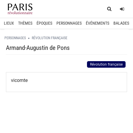
Home
Log
LIEUX
THÈMES
ÉPOQUES
PERSONNAGES
ÉVÉNEMENTS
BALADES
PERSONNAGES
RÉVOLUTION FRANÇAISE
Armand-Augustin de Pons
Révolution française
vicomte
spinner.loading