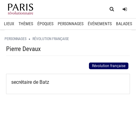
Home
Log
LIEUX
THÈMES
ÉPOQUES
PERSONNAGES
ÉVÉNEMENTS
BALADES
PERSONNAGES
RÉVOLUTION FRANÇAISE
Pierre Devaux
Révolution française
secrétaire de Batz
spinner.loading