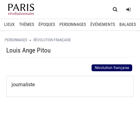
Home
Log
LIEUX
THÈMES
ÉPOQUES
PERSONNAGES
ÉVÉNEMENTS
BALADES
PERSONNAGES
RÉVOLUTION FRANÇAISE
Louis Ange Pitou
Révolution française
journaliste
spinner.loading