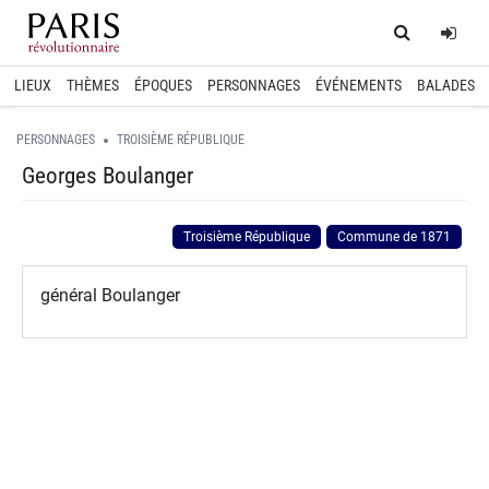
Home
Log
LIEUX
THÈMES
ÉPOQUES
PERSONNAGES
ÉVÉNEMENTS
BALADES
PERSONNAGES
TROISIÈME RÉPUBLIQUE
Georges Boulanger
Troisième République
Commune de 1871
général Boulanger
spinner.loading