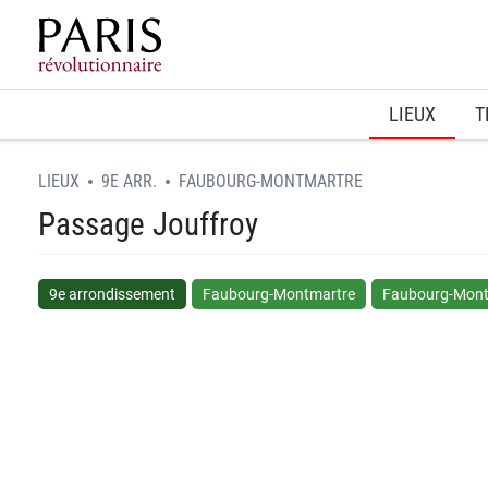
Home
LIEUX
T
LIEUX
9E ARR.
FAUBOURG-MONTMARTRE
Passage Jouffroy
9e arrondissement
Faubourg-Montmartre
Faubourg-Montm
spinner.loading