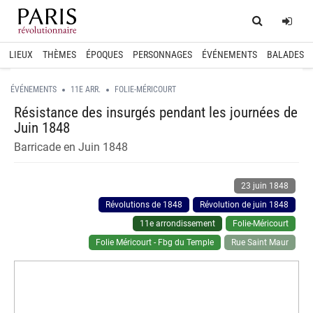
Home
Log
LIEUX
THÈMES
ÉPOQUES
PERSONNAGES
ÉVÉNEMENTS
BALADES
ÉVÉNEMENTS
11E ARR.
FOLIE-MÉRICOURT
Résistance des insurgés pendant les journées de
Juin 1848
Barricade en Juin 1848
23 juin 1848
Révolutions de 1848
Révolution de juin 1848
11e arrondissement
Folie-Méricourt
Folie Méricourt - Fbg du Temple
Rue Saint Maur