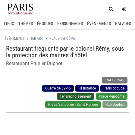
Home
Log
LIEUX
THÈMES
ÉPOQUES
PERSONNAGES
ÉVÉNEMENTS
BALADES
ÉVÉNEMENTS
1ER ARR.
PLACE VENDÔME
Restaurant fréquenté par le colonel Rémy, sous
la protection des maîtres d'hôtel
Restaurant Prunier-Duphot
1941
-
1942
Guerre de 39-45
Résistance
Paris occupé
1er arrondissement
Place Vendôme
Place Vendôme - Saint Honoré
Rue Duphot