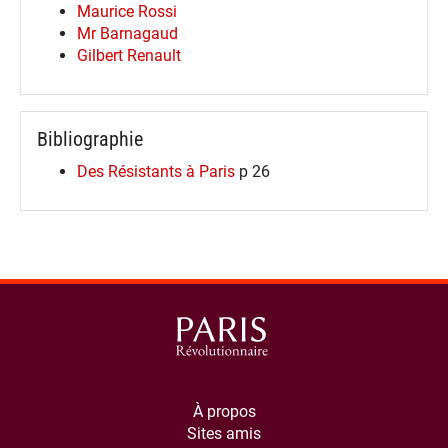
Maurice Rossi
Mr Barnagaud
Gilbert Renault
Bibliographie
Des Résistants à Paris
p 26
À propos
Sites amis