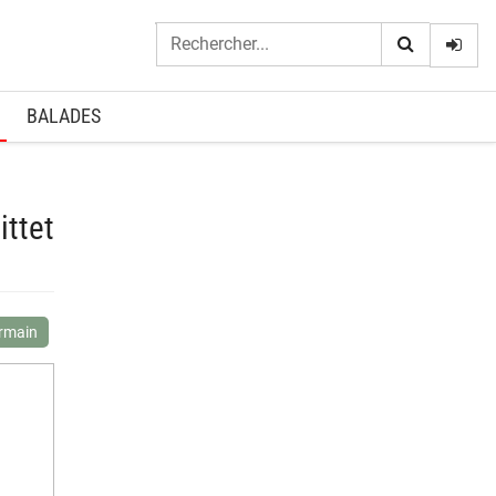
Logi
BALADES
ittet
ermain