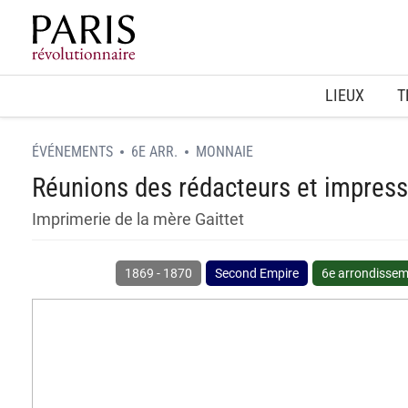
Home
LIEUX
T
ÉVÉNEMENTS
6E ARR.
MONNAIE
Réunions des rédacteurs et impress
Imprimerie de la mère Gaittet
1869
-
1870
Second Empire
6e arrondisse